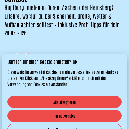
Hüpfburg mieten in Düren, Aachen oder Heinsberg?
Erfahre, worauf du bei Sicherheit, Größe, Wetter &
Aufbau achten solltest – inklusive Profi-Tipps für dein
28-05-2026
Even
Darf ich dir einen Cookie anbieten? 🍪
Diese Website verwendet Cookies, um ein verbessertes Nutzererlebnis zu
bieten. Per Klick auf „Alle akzeptieren“ erkläre ich mich mit der
Verwendung von Cookies einverstanden.
Alle akzeptieren
© 2026 Titos Hüpfburgen. All right reserved. |
Datenschutzerklärung
nur notwendige
|
Powered by Booqable
Impressum
Jobs
AGB