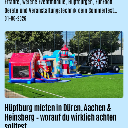
Erfahre, welche Eventmodule, Hüpfburgen, FunFood-
Geräte und Veranstaltungstechnik dein Sommerfest
01-06-2026
zum Erfolg
Hüpfburg mieten in Düren, Aachen &
Heinsberg – worauf du wirklich achten
solltest