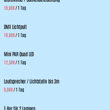
/
Kombipakete
DMX Lichtpult
/
Mini PAR Quad LED
/
Lautsprecher / Lichtstativ bis 3m
/
T-Bar für 2 Lampen