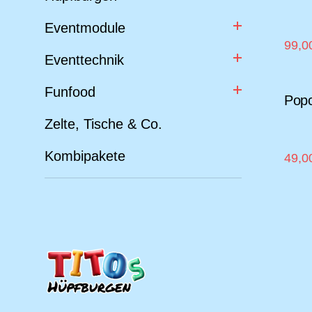
Rodeo
Kabel / Verteiler / Adapter
Eventmodule
Video- / Medientechnik
Funfood Geräte
Eventtechnik
Verbrauchsmaterial
Funfood
Popc
Zelte, Tische & Co.
Kombipakete