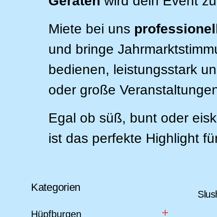
Geräten
wird dein Event zu
Miete bei uns
professione
und bringe Jahrmarktstimmu
bedienen, leistungsstark un
oder große Veranstaltungen
Egal ob süß, bunt oder eisk
ist das perfekte Highlight fü
kleine Hüpfburgen
aufblasbare Spiele
komplette Anlagen
mittlere Hüpfburgen
Kategorien
In- & Outdoor Spiele
Lichttechnik
Slus
XXL Hüpfburgen
Fußball Module
Tontechnik
Hüpfburgen