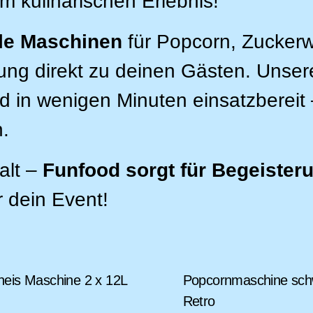
m kulinarischen Erlebnis!
lle Maschinen
für Popcorn, Zuckerw
ng direkt zu deinen Gästen. Unsere
d in wenigen Minuten einsatzbereit –
.
alt –
Funfood sorgt für Begeister
r dein Event!
heis Maschine 2 x 12L
Popcornmaschine sch
Retro