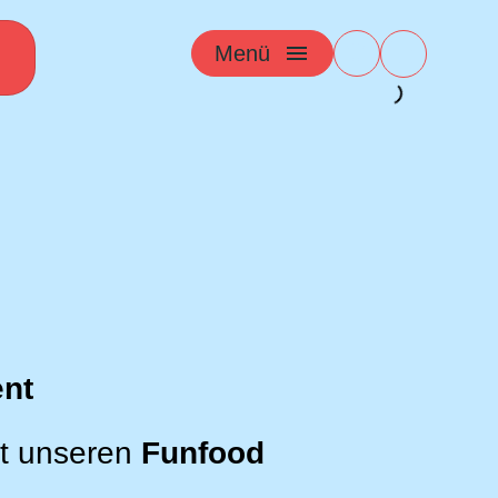
Menü
ent
it unseren
Funfood