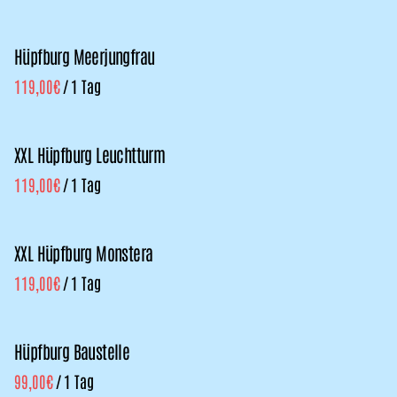
Funfood
Hüpfburg Meerjungfrau
Zelte, Tische & Co.
/
Kombipakete
XXL Hüpfburg Leuchtturm
/
XXL Hüpfburg Monstera
/
Hüpfburg Baustelle
/