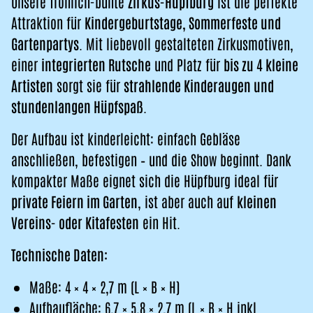
Unsere fröhlich-bunte
Zirkus-Hüpfburg
ist die perfekte
Attraktion für
Kindergeburtstage, Sommerfeste und
Gartenpartys
. Mit liebevoll gestalteten Zirkusmotiven,
einer
integrierten Rutsche
und Platz für
bis zu 4 kleine
Artisten
sorgt sie für
strahlende Kinderaugen und
stundenlangen Hüpfspaß
.
Der Aufbau ist kinderleicht: einfach Gebläse
anschließen, befestigen – und die Show beginnt. Dank
kompakter Maße eignet sich die Hüpfburg ideal für
private Feiern im Garten
, ist aber auch auf
kleinen
Vereins- oder Kitafesten
ein Hit.
Technische Daten:
Maße: 4 × 4 × 2,7 m (L × B × H)
Aufbaufläche: 6,7 × 5,8 × 2,7 m (L × B × H inkl.