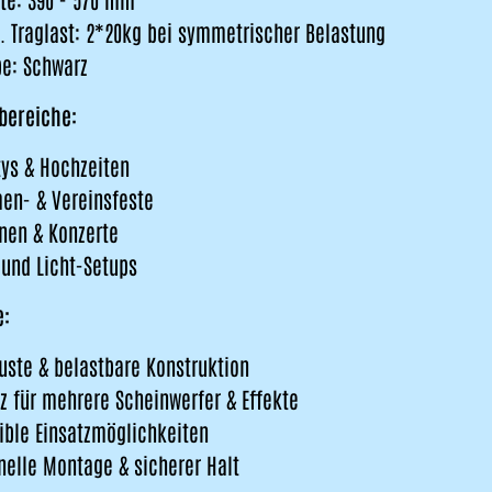
. Traglast: 2*20kg bei symmetrischer Belastung
be: Schwarz
bereiche:
tys & Hochzeiten
men- & Vereinsfeste
nen & Konzerte
 und Licht-Setups
e:
uste & belastbare Konstruktion
tz für mehrere Scheinwerfer & Effekte
xible Einsatzmöglichkeiten
nelle Montage & sicherer Halt