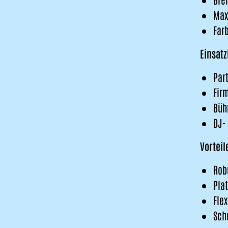
Max
Far
Einsatz
Par
Fir
Büh
DJ-
Vorteil
Rob
Pla
Fle
Sch