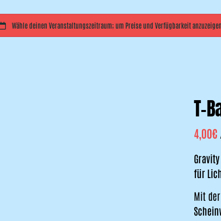
T-B
Gravity
für Lic
Mit de
Scheinw