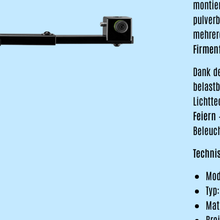
montier
pulverb
mehrere
Firmen
Dank de
belastb
Lichtte
Feiern
–
Beleuc
Techni
Mode
Typ:
Mat
Bre