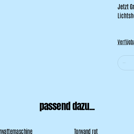
Jetzt G
Lichtsh
passend dazu...
erwattemaschine
Torwand rot