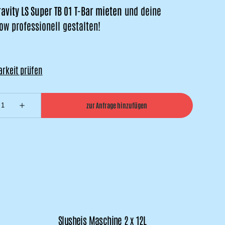
ravity LS Super TB 01 T-Bar mieten
und deine
ow professionell gestalten!
Slusheis Maschine 2 x 12L
XX