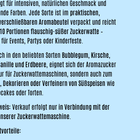
gt für intensiven, natürlichen Geschmack und
nde Farben. Jede Sorte ist im
praktischen,
verschließbaren Aromabeutel
verpackt und reicht
10 Portionen flauschig-süßer Zuckerwatte
–
 für Events, Partys oder Kinderfeste.
ich in den beliebten Sorten
Bubblegum, Kirsche,
Vanille und Erdbeere
, eignet sich der Aromazucker
nur für Zuckerwattemaschinen, sondern auch zum
, Dekorieren oder Verfeinern von Süßspeisen
wie
pcakes oder Torten.
weis:
Verkauf erfolgt
nur in Verbindung mit der
unserer Zuckerwattemaschine
.
vorteile: