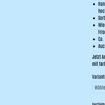
Han
hoc
Sor
Wie
Fri
Ca. 
Auc
Jetzt 
mit far
Variant