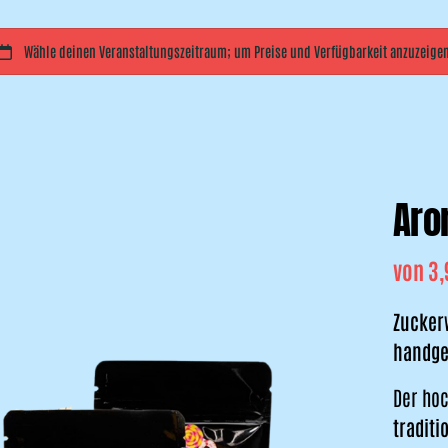
Aro
Zuckerw
handgem
Der ho
traditi