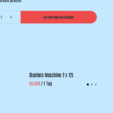
Slusheis Maschine 2 x 12L
XX
/