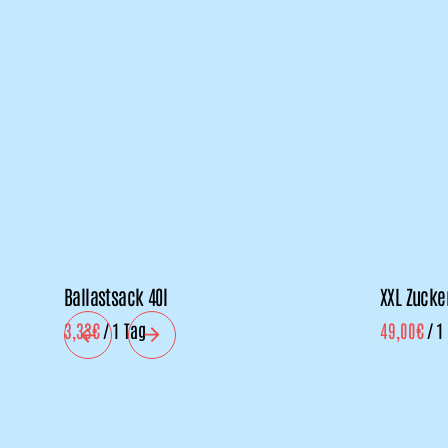
Ballastsack 40l
XXL Zuck
/
/