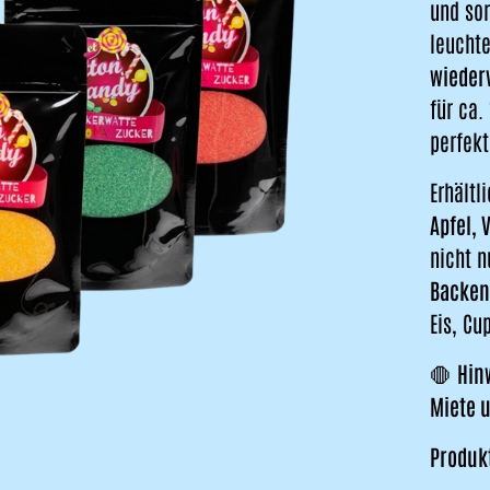
und sor
leuchte
wieder
für ca.
perfekt
Erhältl
Apfel, 
nicht 
Backen
Eis, Cu
🛑
Hin
Miete 
Produkt