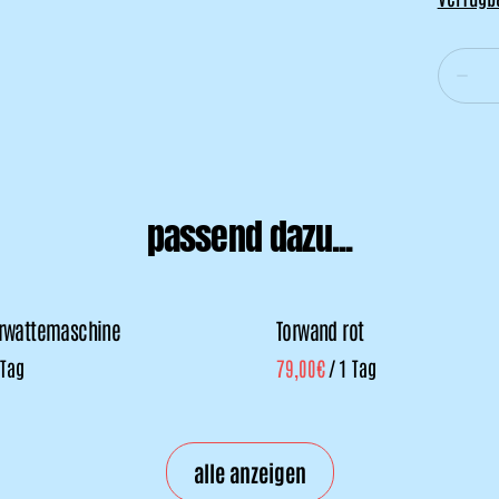
passend dazu...
erwattemaschine
Torwand rot
/
alle anzeigen