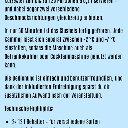
kürzester Zeit bis zu
125 Portionen à 0,2 l
servieren –
und dabei sogar
zwei verschiedene
Geschmacksrichtungen
gleichzeitig anbieten.
In nur
50 Minuten
ist das Slusheis fertig gefroren. Jede
Kammer lässt sich separat zwischen
-2 °C und +7 °C
einstellen, sodass die Maschine auch als
Getränkekühler oder Cocktailmaschine
genutzt werden
kann.
Die Bedienung ist
einfach und benutzerfreundlich
, und
dank der
inkludierten Endreinigung
sparst du dir
zusätzlichen Aufwand nach der Veranstaltung.
Technische Highlights:
2× 12 l Behälter – für verschiedene Sorten