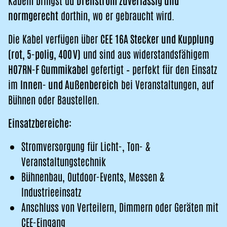
Kabeln bringst du
Drehstrom zuverlässig und
normgerecht
dorthin, wo er gebraucht wird.
Die Kabel verfügen über
CEE 16A Stecker und Kupplung
(rot, 5-polig, 400 V)
und sind aus widerstandsfähigem
H07RN-F Gummikabel
gefertigt – perfekt für den Einsatz
im
Innen- und Außenbereich
bei Veranstaltungen, auf
Bühnen oder Baustellen.
Einsatzbereiche:
Stromversorgung für Licht-, Ton- &
Veranstaltungstechnik
Bühnenbau, Outdoor-Events, Messen &
Industrieeinsatz
Anschluss von Verteilern, Dimmern oder Geräten mit
CEE-Eingang