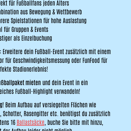
fekt für Fußballfans jeden Alters
bination aus Bewegung & Wettbewerb
rere Spielstationen für hohe Auslastung
al für Gruppen & Events
stiger als Einzelbuchung
:
Erweitere dein Fußball-Event zusätzlich mit einem
or für Geschwindigkeitsmessung oder FunFood für
fekte Stadionerlebnis!
ußballpaket mieten
und dein Event in ein
eiches Fußball-Highlight verwandeln!
g!
Beim Aufbau auf versiegelten Flächen wie
, Schotter, Rasengitter etc. benötigst du zusätzlich
tens 16
Ballastsäcke
, buche Sie bitte mit hinzu,
t der Aufbau leider nicht möglich.