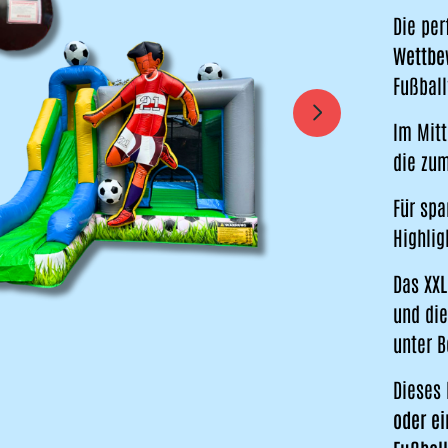
Die pe
Wettbe
Fußball
Im Mitt
die zum
Für spa
Highlig
Das
XXL
und di
unter B
Dieses 
oder e