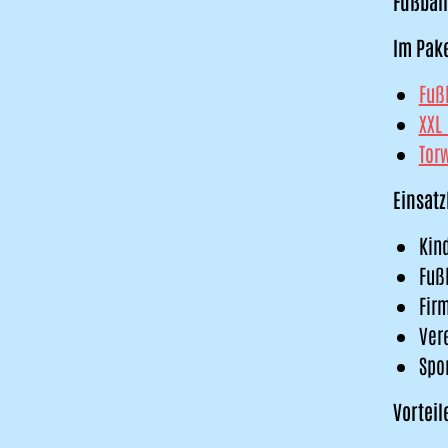
Fußball
Im Pak
Fuß
XXL
Tor
Einsat
Kin
Fuß
Fir
Ver
Spo
Vorteil