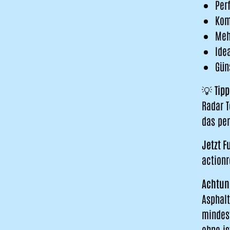
Per
Kom
Meh
Ide
Gün
💡
Tipp
Radar T
das per
Jetzt F
actionr
Achtun
Asphalt
mindes
ohne is