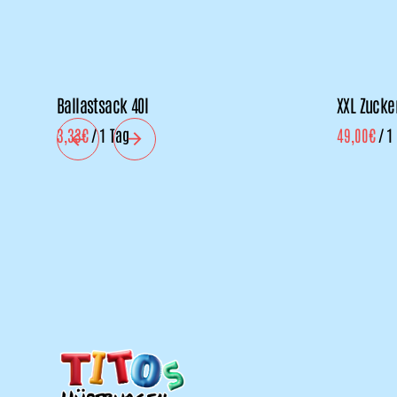
Ballastsack 40l
XXL Zuck
/
/