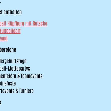
.
et enthalten
ball Hüpfburg mit Rutsche
 Fußballdart
wand
zbereiche
dergeburtstage
ball-Mottopartys
menfeiern & Teamevents
einsfeste
rtevents & Turniere
e