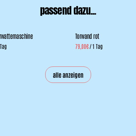
passend dazu...
erwattemaschine
Torwand rot
/
alle anzeigen