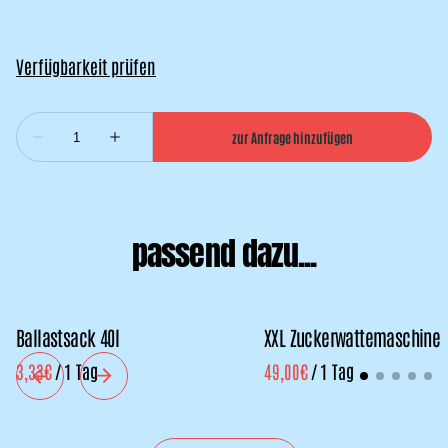
passend dazu...
Ballastsack 40l
XXL Zuckerwattemaschine
/
/