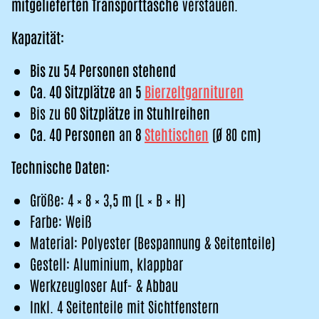
mitgelieferten Transporttasche
verstauen.
Kapazität:
Bis zu 54 Personen stehend
Ca. 40 Sitzplätze
an
5
Bierzeltgarnituren
Bis zu
60 Sitzplätze in Stuhlreihen
Ca. 40 Personen
an
8
Stehtischen
(Ø 80 cm)
Technische Daten:
Größe: 4 × 8 × 3,5 m (L × B × H)
Farbe: Weiß
Material: Polyester (Bespannung & Seitenteile)
Gestell: Aluminium, klappbar
Werkzeugloser Auf- & Abbau
Inkl. 4 Seitenteile mit Sichtfenstern